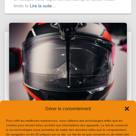
limite la
Lire la suite…
Gérer le consentement
CASQUE MOTO
Bikeguard : Le casque moto avec essuie
Pour offrir les meilleures expériences, nous utilisons des technologies telles que les
cookies pour stocker et/ou accéder aux informations des appareils. Le fait de consentir
glace
à ces technologies nous permettra de traiter des données telles que le comportement
de navigation ou les ID uniques sur ce site. Le fait de ne pas consentir ou de retirer son