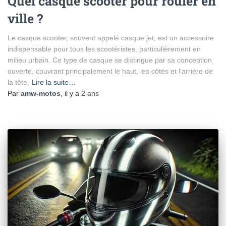
Quel casque scooter pour rouler en
ville ?
Le casque scooter, souvent appelé casque jet, est un accessoire
indispensable pour tous les scootéristes, particulièrement en
milieu urbain. Ce type de casque se distingue par sa conception
ouverte, couvrant principalement le haut, les côtés et l’arrière de
la tête,
Lire la suite…
Par
amw-motos
, il y a
2 ans