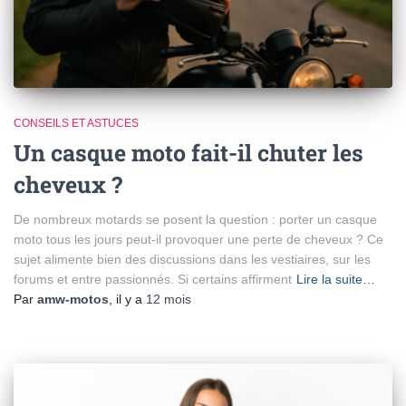
CONSEILS ET ASTUCES
Un casque moto fait-il chuter les
cheveux ?
De nombreux motards se posent la question : porter un casque
moto tous les jours peut-il provoquer une perte de cheveux ? Ce
sujet alimente bien des discussions dans les vestiaires, sur les
forums et entre passionnés. Si certains affirment
Lire la suite…
Par
amw-motos
, il y a
12 mois