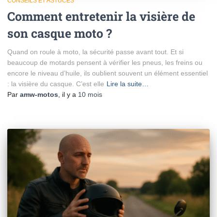
CONSEILS ET ASTUCES
Comment entretenir la visière de
son casque moto ?
Quand on roule à moto, la sécurité passe avant tout. Et si
beaucoup de motards pensent à vérifier les pneus, les freins ou
encore le niveau d’huile, ils oublient souvent un élément essentiel
: la visière du casque. C’est elle
Lire la suite…
Par
amw-motos
, il y a
10 mois