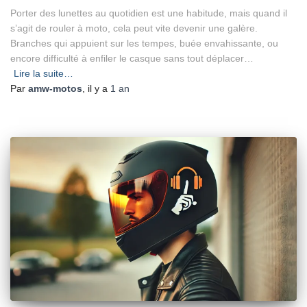
Porter des lunettes au quotidien est une habitude, mais quand il
s’agit de rouler à moto, cela peut vite devenir une galère.
Branches qui appuient sur les tempes, buée envahissante, ou
encore difficulté à enfiler le casque sans tout déplacer…
Lire la suite…
Par
amw-motos
, il y a
1 an