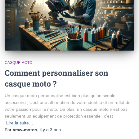
CASQUE MOTO
Comment personnaliser son
casque moto ?
Un casque moto personnalisé est bien plus qu’un simple
accessoire ; c’est une affirmation de votre identité et un reflet de
votre passion pour la moto. De plus, un casque moto n’est pas
seulement un équipement de protection essentiel, c’est
Lire la suite…
Par
amw-motos
, il y a
3 ans