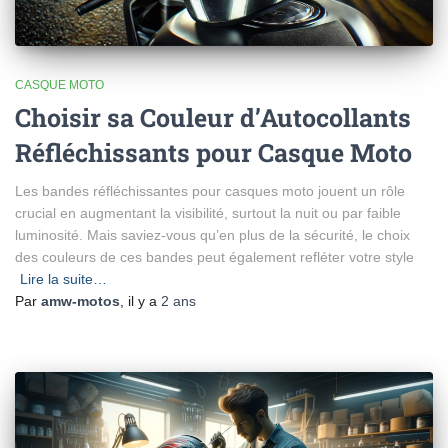
CASQUE MOTO
Choisir sa Couleur d’Autocollants
Réfléchissants pour Casque Moto
Les bandes réfléchissantes pour casques moto jouent un rôle
crucial en augmentant la visibilité, surtout la nuit ou par faible
luminosité. Mais saviez-vous qu’en plus de la sécurité, le choix
des couleurs de ces bandes peut également refléter votre style
Lire la suite…
Par
amw-motos
, il y a
2 ans