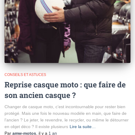
CONSEILS ET ASTUCES
Reprise casque moto : que faire de
son ancien casque ?
Changer de casque moto, c’est incontournable pour rester bien
protégé. Mais une fois le nouveau modèle en main, que faire de
l’ancien ? Le jeter, le revendre, le recycler, ou même le détourner
en objet déco ? Il existe plusieurs
Lire la suite…
Par
amw-motos
, il y a
1 an