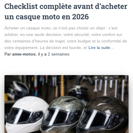
Checklist complète avant d’acheter
un casque moto en 2026
Acheter un casque moto, ce n’est pas choisir un objet : c’est
arbitrer, en une seule décision, votre sécurité, votre confort sur
des centaines d’heures de trajet, votre budget et la conformité de
votre équipement. La décision est lourde, et
Lire la suite…
Par
amw-motos
, il y a
2 semaines