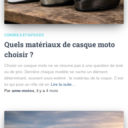
CONSEILS ET ASTUCES
Quels matériaux de casque moto
choisir ?
Choisir un casque moto ne se résume pas à une question de look
ou de prix. Derrière chaque modèle se cache un élément
déterminant, souvent sous-estimé : le matériau de la coque. C’est
lui qui joue un rôle clé en
Lire la suite…
Par
amw-motos
, il y a
4 mois